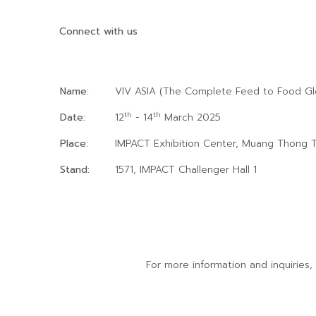
Connect with us
Name:
VIV ASIA (The Complete Feed to Food Glo
th
th
Date:
12
- 14
March 2025
Place:
IMPACT Exhibition Center, Muang Thong T
Stand:
1571, IMPACT Challenger Hall 1
For more information and inquiries,