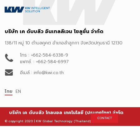
บริษัท เค ดับบลิว อินเทลลิเจน โซลูชั่น จำกัด
138/11 หมู่ 10 ตำบลคูคต อำเภอลำลูกกา จังหวัดปทุมธานี 12130
โทร : +662-584-6338-9
แฟกซ์. : +662-584-6997
อีเมล์ : info@kwi.co.th
ไทย
EN
บริษัท เค ดับบลิว โกลบอล เทคโนโลยี (ประเทศไทย) จำกัด
CONTACT
© copyright 2020 | KW Global Technology (Thailand) Co.,Ltd.