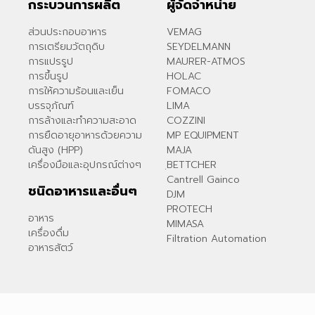
กระบวนการผลิต
ผู้จัดจำหน่าย
ส่วนประกอบอาหาร
VEMAG
การเตรียมวัตถุดิบ
SEYDELMANN
การแปรรูป
MAURER-ATMOS
การขึ้นรูป
HOLAC
การให้ความร้อนและเย็น
FOMACO
บรรจุภัณฑ์
LIMA
การล้างและทำความสะอาด
COZZINI
การยืดอายุอาหารด้วยความ
MP EQUIPMENT
ดันสูง (HPP)
MAJA
เครื่องมือและอุปกรณ์ต่างๆ
ฺBETTCHER
Cantrell Gainco
ชนิดอาหารและอื่นๆ
DJM
PROTECH
อาหาร
MIMASA
เครื่องดื่ม
Filtration Automation
อาหารสัตว์